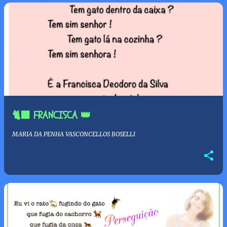
s
🐈‍⬛ FRANCISCA 👑
MARIA DA PENHA VASCONCELLOS BOSELLI