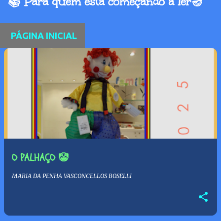
📚 Para quem está começando a ler🪔
PÁGINA INICIAL
P
o
s
t
a
O PALHAÇO 🤡
g
MARIA DA PENHA VASCONCELLOS BOSELLI
e
n