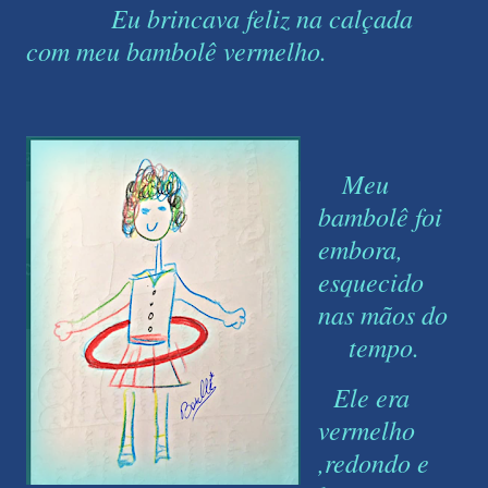
Eu brincava feliz na calçada
com meu bambolê vermelho.
Meu
bambolê foi
embora,
esquecido
nas mãos do
tempo.
Ele era
vermelho
,redondo e