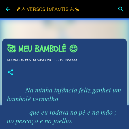
Pular para o conteúdo principal
💕🎶 VERSOS INFANTIS 🦢🎠
🥰 MEU BAMBOLÊ 😍
MARIA DA PENHA VASCONCELLOS BOSELLI
Na minha infância feliz,ganhei um
bambolê vermelho
que eu rodava no pé e na mão ;
no pescoço e no joelho.