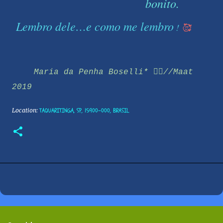
bonito.
Lembro dele…e como me lembro
!
🥰
Maria da Penha Boselli* 🧚‍♀️//Maat
2019
Location:
TAQUARITINGA, SP, 15900-000, BRASIL