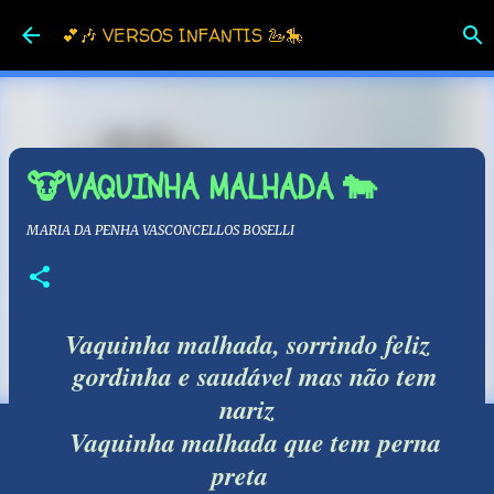
Pular para o conteúdo principal
💕🎶 VERSOS INFANTIS 🦢🎠
🐮VAQUINHA MALHADA 🐄
MARIA DA PENHA VASCONCELLOS BOSELLI
Vaquinha malhada, sorrindo feliz
gordinha e saudável mas não tem
nariz
Vaquinha malhada que tem perna
preta