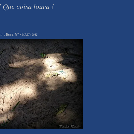
a louca !
nhaBoselli* /
M
AAT
/ 201
3