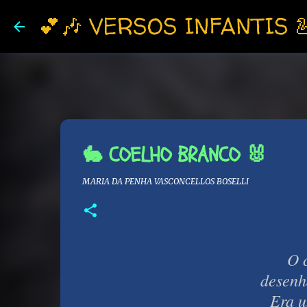
💕🎶 VERSOS INFANTIS 
🐇 COELHO BRANCO 🐰
MARIA DA PENHA VASCONCELLOS BOSELLI
O 
desenhado na ar
Era um coelho