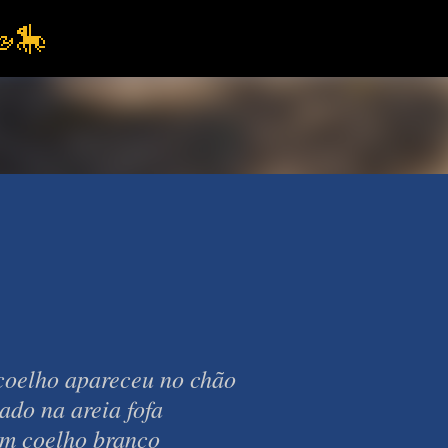
Pular para o conteúdo principal
🎠
coelho apareceu no chão
eia fofa
 branco